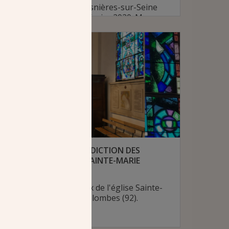
Perpétuel-Secours à Asnières-sur-Seine
devrait avoir lieu le 7 février 2020. Mgr
Matthieu Rougé, évêque de Nanterre,
consacrera l’église et le nouveau mobilier
liturgique, conçu spécialement pour le
chœur réaménagé.
# Diocèse de Nanterre
COLOMBES (92) : BÉNÉDICTION DES
VITRAUX DE L’ÉGLISE SAINTE-MARIE
16 décembre 2020
Bénédiction des vitraux de l'église Sainte-
Marie-des-Vallées à Colombes (92).
# Diocèse de Nanterre