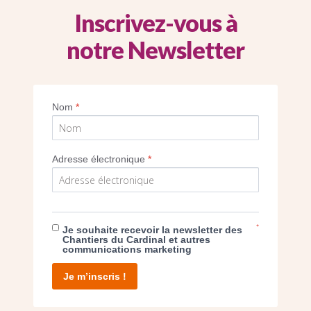
Inscrivez-vous à
# Diocèse de Versailles
notre Newsletter
Nom
*
Adresse électronique
*
MGR AUMONIER, ÉVÊQUE ÉMÉRITE DE
VERSAILLES
*
Je souhaite recevoir la newsletter des
18 décembre 2020
Chantiers du Cardinal et autres
communications marketing
Monseigneur Éric Aumonier est depuis le
17 décembre 2020, l'évêque émérite du
Je m’inscris !
diocèse de Versailles.
# Diocèse de Versailles