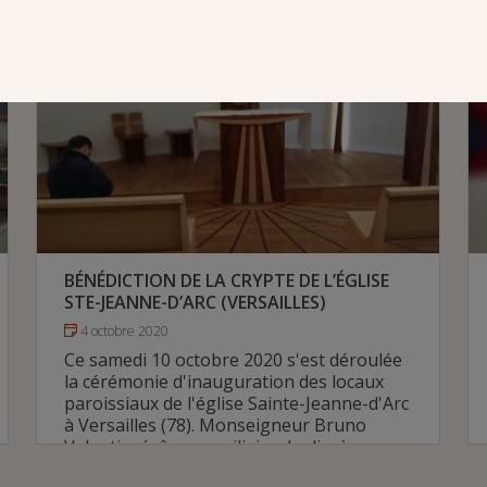
BÉNÉDICTION DE LA CRYPTE DE L’ÉGLISE
STE-JEANNE-D’ARC (VERSAILLES)
4 octobre 2020
Ce samedi 10 octobre 2020 s'est déroulée
la cérémonie d'inauguration des locaux
paroissiaux de l'église Sainte-Jeanne-d'Arc
à Versailles (78). Monseigneur Bruno
Valentin, évêque auxiliaire du diocèse, a
béni l'autel de la chapelle Sainte-Clothilde.