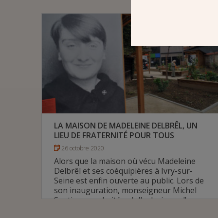
depuis le 6 juin 2020.
# Diocèse de Créteil
LA MAISON DE MADELEINE DELBRÊL, UN
LIEU DE FRATERNITÉ POUR TOUS
26 octobre 2020
Alors que la maison où vécu Madeleine
Delbrêl et ses coéquipières à Ivry-sur-
Seine est enfin ouverte au public. Lors de
son inauguration, monseigneur Michel
Santier a souhaité qu'elle devienne "un
lieu de fraternité".