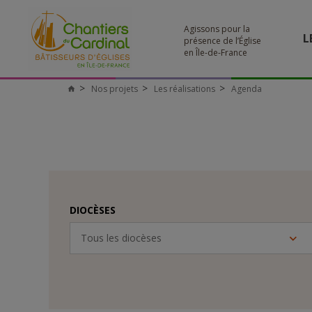
Agissons pour la
L
présence de l’Église
en Île-de-France
Nos projets
Les réalisations
Agenda
Chantiers
du
Cardinal
DIOCÈSES
Tous les diocèses