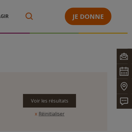
JE DONNE
GIR
search
Réinitialiser