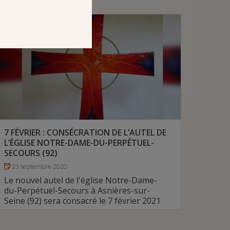
7 FÉVRIER : CONSÉCRATION DE L’AUTEL DE
L’ÉGLISE NOTRE-DAME-DU-PERPÉTUEL-
SECOURS (92)
23 septembre 2020
Le nouvel autel de l'église Notre-Dame-
du-Perpétuel-Secours à Asnières-sur-
Seine (92) sera consacré le 7 février 2021
# Diocèse de Nanterre