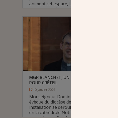
animent cet espace, La Canopée,
rencontrent des personnes du quartier et
d'ailleurs pour partager le message du
pape François.
# Diocèse de Créteil
MGR BLANCHET, UN NOUVEL ÉVÊQUE
POUR CRÉTEIL
10 janvier 2021
Monseigneur Dominique Blanchet devient
évêque du diocèse de Créteil. Son
installation se déroulera le 28 février 2021
en la cathédrale Notre-Dame. Il succède à
monseigneur Santier, évêque émérite