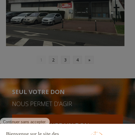
1
2
3
4
»
SEUL VOTRE DON
NOUS PERMET D’AGIR
FAIRE UN DON