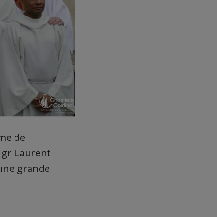
ame de
Mgr Laurent
’une grande