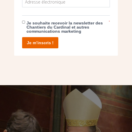
ssingena-Trévedy ont réalisé le
mobilier liturgi
ruction de l’église, commencée en… 1934 !
*
Je souhaite recevoir la newsletter des
Chantiers du Cardinal et autres
communications marketing
Je m’inscris !
 MATTHIEU ROUGÉ A DÉDICACÉ LE 
GLISE NOTRE-DAME