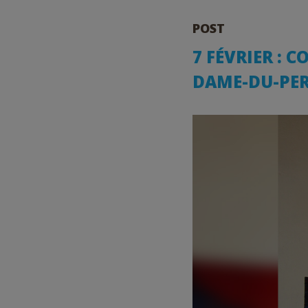
POST
7 FÉVRIER : 
DAME-DU-PER