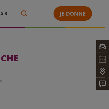
JE DONNE
GIR
search
RCHE
"