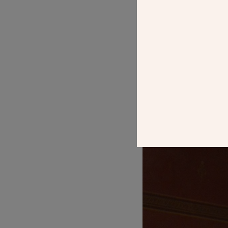
frère François Ca
s’achève la const
POST
MONSEIGNEUR
AUTEL DE L’É