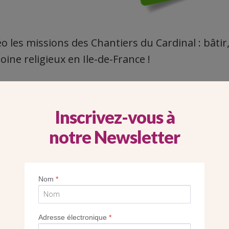
o les missions des Chantiers du Cardinal : bâtir
oine religieux en Ile-de-France !
Inscrivez-vous à
notre Newsletter
S ET DE BELLES DÉCOUVERTES À L’ÉGL
ARIS
Nom
*
Adresse électronique
*