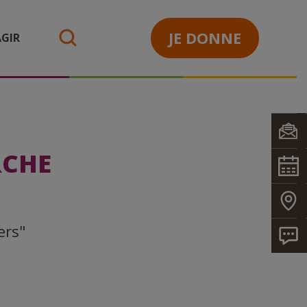
JE DONNE
GIR
search
RCHE
ers"