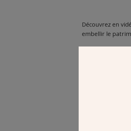
Découvrez en vidé
embellir le patrim
POST
DES CHANTIER
GABRIEL DE P