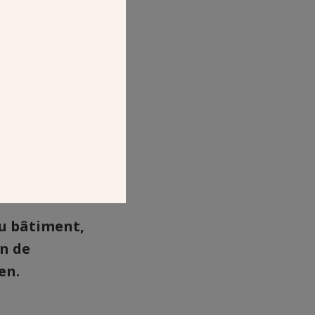
du bâtiment,
an de
en.