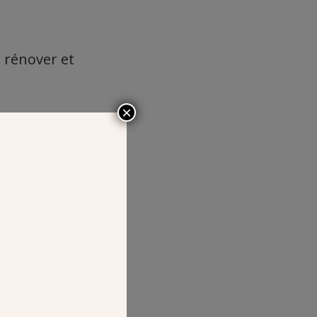
, rénover et
×
ISE SAINT-