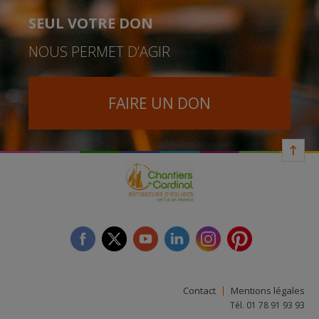
SEUL VOTRE DON
NOUS PERMET D’AGIR
FAIRE UN DON
facebook
twitter
youtube
linkedin
instagram
Pinterest
Contact
Mentions légales
Tél. 01 78 91 93 93