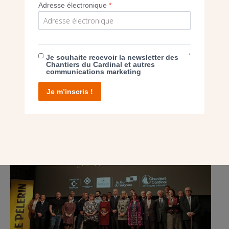
Adresse électronique
*
POST
*
Je souhaite recevoir la newsletter des
GRAND PRIX PÈLERIN DU PATRIMOINE 2019
Chantiers du Cardinal et autres
communications marketing
– LA VERRIÈRE DE L’ÉGLISE SAINT-PAUL
Je m’inscris !