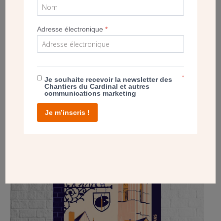
reçu le Prix de la création Chantiers du Cardinal en 2013. Ils
avaient créé le mobilier de la
maison Saint-François-de-Sales
de Boulogne-Billancourt (92). La cérémonie de remise des
Adresse électronique
*
Prix 2020 est à suivre mercredi 16 septembre 2020
en direct
sur Facebook
.
*
Je souhaite recevoir la newsletter des
Chantiers du Cardinal et autres
communications marketing
POST
Je m’inscris !
MANS’ART POUR VOIR LA VIE EN COULEURS