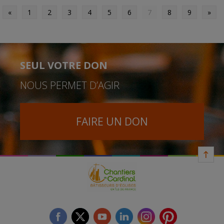
«
1
2
3
4
5
6
7
8
9
»
SEUL VOTRE DON
NOUS PERMET D’AGIR
FAIRE UN DON