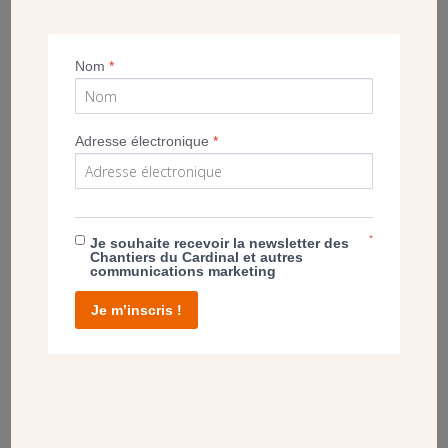
Nom
*
Les locaux installés dans l’ancien presbytère Saint-Nicolas à
Adresse électronique
*
Meaux (Seine-et-Marne) sont en cours de rénovation. La
paroisse devrait ouvrir ses bureaux pour l’été 2020.
*
Je souhaite recevoir la newsletter des
Chantiers du Cardinal et autres
ALBUM
communications marketing
MAISON SAINT-NICOLAS À MEAUX (77)
Je m’inscris !