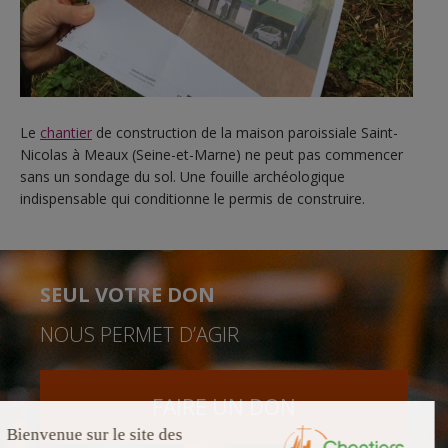
Le
chantier
de construction de la maison paroissiale Saint-
Nicolas à Meaux (Seine-et-Marne) ne peut pas commencer
sans un sondage du sol. Une fouille archéologique
indispensable qui conditionne le permis de construire.
SEUL VOTRE DON
NOUS PERMET D’AGIR
FAIRE UN DON