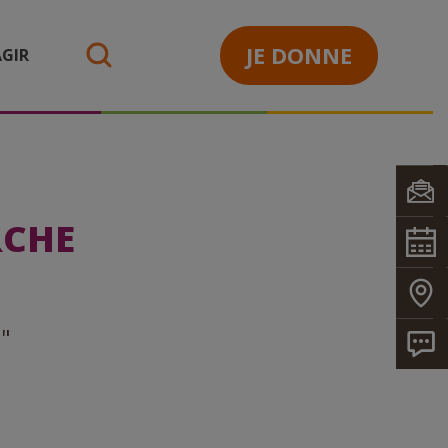
JE DONNE
GIR
search
RCHE
l"