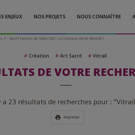
ES ENJEUX
NOS PROJETS
NOUS CONNAÎTRE
A
ts
Saint François de Sales (92) – Le nouveau vitrail dévoilé !
#
Création
#
Art Sacré
#
Vitrail
LTATS DE VOTRE RECHE
 y a 23 résultats de recherches pour : "Vitrai
Imprimer