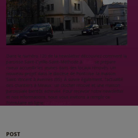
Dans le numéro 120 de la newsletter découvrez comment la
paroisse Saint-Cyrille-Saint-Méthode à
Paris
se prépare
mieux accueillir les jeunes dans des locaux rénovés. Un
nouveau projet dans le diocèse de Pontoise: la maison
Saint-Vincent à Avernes (95). À suivre également, l’actualité
des chantiers à Meaux : un clocher rénové et une maison
paroissiale bientôt achevée. Pour recevoir notre newsletter
et nos informations, nous vous invitons à remplir ce
formulaire en ligne
en cliquant ici
.
POST