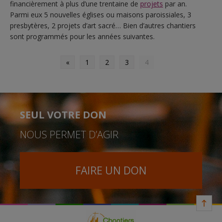
financièrement à plus d’une trentaine de
projets
par an.
Parmi eux
5 nouvelles églises ou maisons paroissiales, 3
presbytères, 2 projets d’art sacré…
Bien d’autres chantiers
sont programmés pour les années suivantes.
«
1
2
3
4
SEUL VOTRE DON
NOUS PERMET D’AGIR
FAIRE UN DON