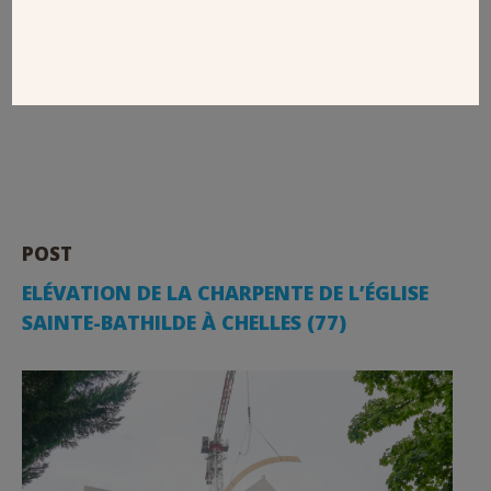
réunissant de nombreux amis, parents et fidèles
admirateurs.
Retour sur cette belle journée du souvenir.
POST
ELÉVATION DE LA CHARPENTE DE L’ÉGLISE
SAINTE-BATHILDE À CHELLES (77)