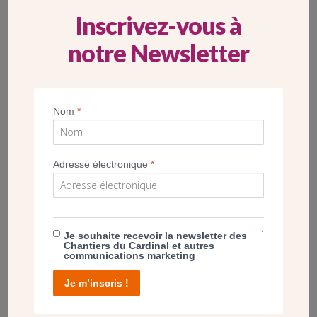
16 AOÛT 2025 – JOURNÉE D’HOMMAGE AU
Inscrivez-vous à
CARDINAL VERDIER À LACROIX-BARREZ
notre Newsletter
Nom
*
Adresse électronique
*
*
Je souhaite recevoir la newsletter des
Chantiers du Cardinal et autres
communications marketing
L’année 2025 célèbre les 85 ans du rappel à Dieu du
Je m’inscris !
Cardinal Jean Verdier, fondateur de l’œuvre des
Chantiers du Cardinal. Son village natal, en Aveyron, a
organisé une journée mémorielle 16 août 2025,