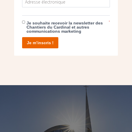
*
Je souhaite recevoir la newsletter des
LE BIENVEILLANT (78) – UNE ÉGLISE 
Chantiers du Cardinal et autres
communications marketing
Je m’inscris !