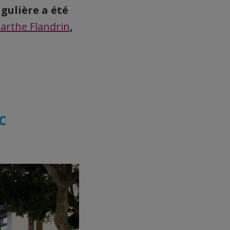
gulière a été
arthe Flandrin
,
C