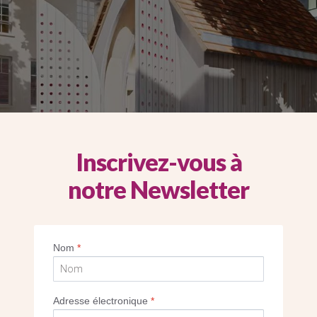
Inscrivez-vous à
notre Newsletter
u futur
Village de Notre-Dame de Boulogne
, la 
Nom
*
heureux Carlo Acutis est au cœur du projet. C’
ui sort de terre et qui sera le cœur battant d
Adresse électronique
*