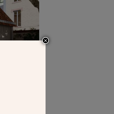
×
construction de
est le premier
u Village.