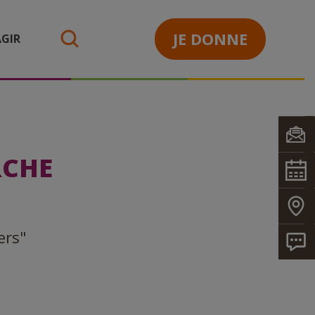
JE DONNE
GIR
search
RCHE
ers"