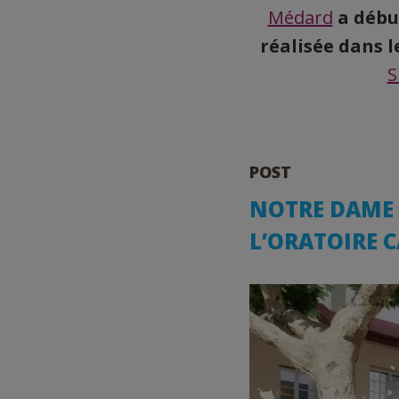
Médard
a début
réalisée dans l
S
POST
NOTRE DAME D
L’ORATOIRE 