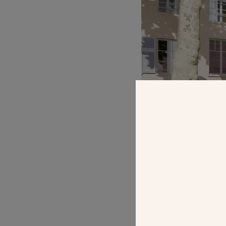
Dans le cadre d
l’oratoire Bien
bâtiment q