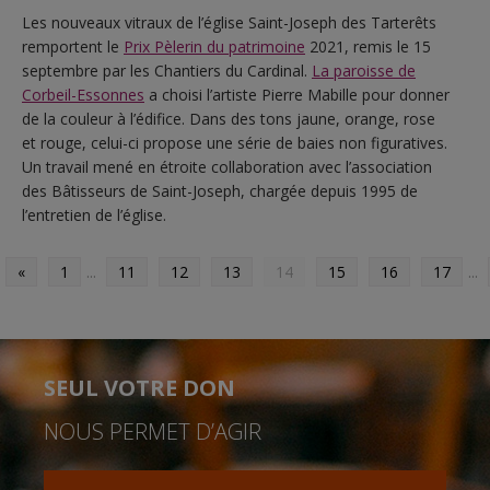
Les nouveaux vitraux de l’église Saint-Joseph des Tarterêts
remportent le
Prix Pèlerin du patrimoine
2021, remis le 15
septembre par les Chantiers du Cardinal.
La paroisse de
Corbeil
-Essonnes
a choisi l’artiste Pierre Mabille pour donner
de la couleur à l’édifice. Dans des tons jaune, orange, rose
et rouge, celui-ci propose une série de baies non figuratives.
Un travail mené en étroite collaboration avec l’association
des Bâtisseurs de Saint-Joseph, chargée depuis 1995 de
l’entretien de l’église.
«
1
...
11
12
13
14
15
16
17
...
SEUL VOTRE DON
NOUS PERMET D’AGIR